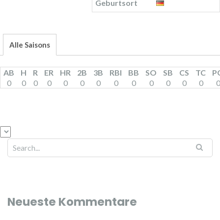
Geburtsort
Alle Saisons
AB
H
R
ER
HR
2B
3B
RBI
BB
SO
SB
CS
TC
P
0
0
0
0
0
0
0
0
0
0
0
0
0
Neueste Kommentare